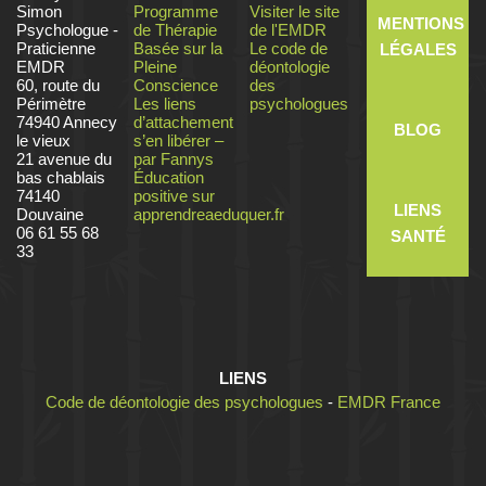
Simon
Programme
Visiter le site
MENTIONS
Psychologue -
de Thérapie
de l'EMDR
Praticienne
Basée sur la
Le code de
LÉGALES
EMDR
Pleine
déontologie
60, route du
Conscience
des
Périmètre
Les liens
psychologues
74940 Annecy
d’attachement
BLOG
le vieux
s’en libérer –
21 avenue du
par Fannys
bas chablais
Éducation
74140
positive sur
LIENS
Douvaine
apprendreaeduquer.fr
06 61 55 68
SANTÉ
33
LIENS
Code de déontologie des psychologues
-
EMDR France